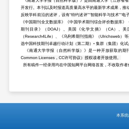
《南通大学学报（自然科学版）》是由南通大学（江苏省省属综合性
开发行。
本刊以
及时报道高质量高水平的最新学术成果，
推
反映学科前沿的述评，
设有“特约述评”“智能科学与技术”“电
《中国期刊全文数据库》《中国学术期刊综合评价数据库》
、
期刊目录》（DOAJ）
美国《化学文摘》（CA）、美国
（Research4Life）、《乌利希期刊指南》（Ulrichswe
选中国科技期刊卓越行动计划（第二期）•
集群（集团）化试
《南通大学学报（自然科学版）》是一种开放获取的期
Common Licenses
，
CC
许可协议）授权读者开放使用。
所有稿件一经录用均在中国知网平台网络首发，不收取作者
本系统由中