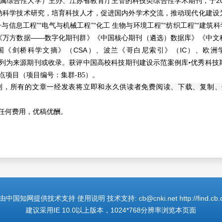
大学）主办、江苏省教育厅主管的科技类综合性学术期刊，于2002年创刊（季刊
动科学技术研究，培育科技人才，
促进国内外学术交流，推动现代化建设
子与信息工程”“电气与机械工程”“化工 生物与环境工程”“纺织工程”“建筑
《万方数据——数字化期刊群》《中国核心期刊（遴选）数据库》《中文
《剑桥科学文摘》（CSA）、波兰《哥白尼索引》（IC）、欧洲学术
b）等列为来源期刊或收录。
获评中国高校科技期刊建设示范案例库•优秀科技
点项目（项目编号：集群
-B5
）。
刊，
所有的文章一经发表将立即和永久供读者免费阅读、下载
、复制、
任何费用，优稿优酬。
国知网提供技术支持 使用说明 技术支持: cb@cnki.net http://find.cb.cn
建议采用IE 10.0以上版本，1024*768分辨率浏览本页面