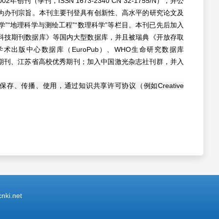
，ISSN 1673-2340 CN 32-1755/N），并公
为办刊宗旨。
本刊主要刊登具有创新性、高水平的研究论文及
科学”“地理科学与测绘工程”“数理科学”等栏目。本刊已先后加入
科技期刊数据库》等国内大型数据库，并且被瑞典《开放存取
出版中心数据库（EuroPub）、WHO生命研究数据库
期刊、江苏省高校优秀期刊；加入中国激光杂志社刊群，并入
保存、传播、使用，通过知识共享许可协议（例如
Creative
ki.net